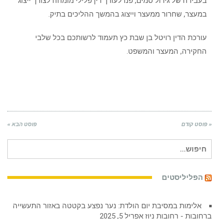
בעבירה של גידול סמים, פנו לעורך דין פלילי מומחה לצורך ייצוג
במעצר, שחרור ממעצר וייצוג בהמשך ההליכים בתיק.
עורכת הדין רויטל בן שבת כץ תעמוד לרשותכם בכל שלבי
החקירה, המעצר והמשפט.
« פוסט קודם
פוסט הבא »
חיפוש
עבור:
הפליליסטים
אלימות במסיבת יום הולדת: נער נפצע בקטטה באזור התעשייה
ברחובות - רחובות ניוז
אפריל 5, 2025