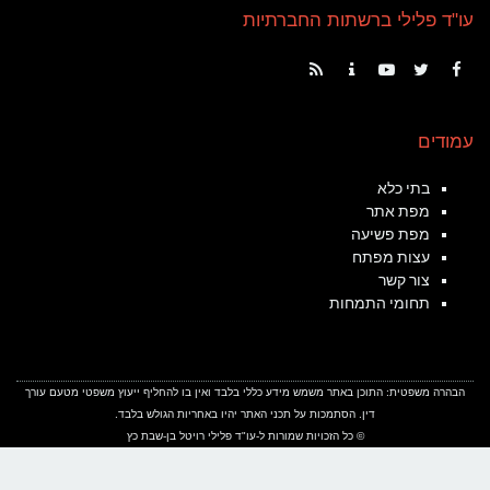
עו"ד פלילי ברשתות החברתיות
RSS
Contact
YouTube
Twitter
Facebook
עמודים
בתי כלא
מפת אתר
מפת פשיעה
עצות מפתח
צור קשר
תחומי התמחות
הבהרה משפטית: התוכן באתר משמש מידע כללי בלבד ואין בו להחליף ייעוץ משפטי מטעם עורך
דין. הסתמכות על תכני האתר יהיו באחריות הגולש בלבד.
© כל הזכויות שמורות ל-
עו"ד פלילי רויטל בן-שבת כץ