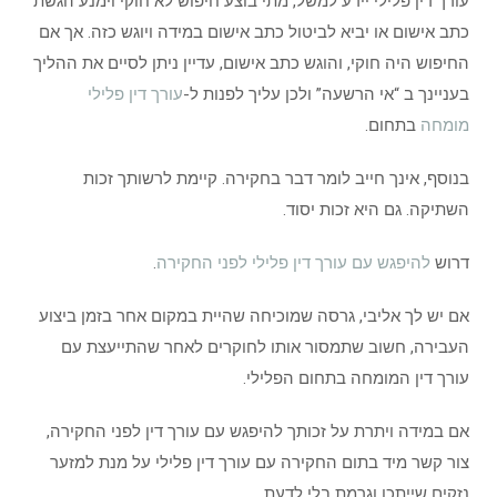
עורך דין פלילי יידע למשל, מתי בוצע חיפוש לא חוקי וימנע הגשת
כתב אישום או יביא לביטול כתב אישום במידה ויוגש כזה. אך אם
החיפוש היה חוקי, והוגש כתב אישום, עדיין ניתן לסיים את ההליך
בעניינך ב “אי הרשעה” ולכן עליך לפנות ל-
עורך דין פלילי
מומחה
בתחום.
בנוסף, אינך חייב לומר דבר בחקירה. קיימת לרשותך זכות
השתיקה. גם היא זכות יסוד.
דרוש
להיפגש עם עורך דין פלילי לפני החקירה
.
אם יש לך אליבי, גרסה שמוכיחה שהיית במקום אחר בזמן ביצוע
העבירה, חשוב שתמסור אותו לחוקרים לאחר שהתייעצת עם
עורך דין המומחה בתחום הפלילי.
אם במידה ויתרת על זכותך להיפגש עם עורך דין לפני החקירה,
צור קשר מיד בתום החקירה עם עורך דין פלילי על מנת למזער
נזקים שייתכן וגרמת בלי לדעת.