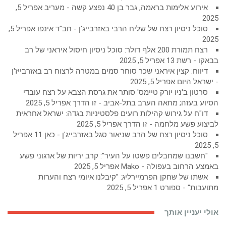
אירוע אלימות בראמה, גבר בן 40 נפצע קשה - מעריב
אפריל 5,
2025
סוכל ניסיון רצח של שליח הרבי באזרבייג'ן - חב"ד אינפו
אפריל 5,
2025
רצח תמורת 200 אלף דולר: סוכל ניסיון חיסול איראני של רב
בבאקו - רשת 13
אפריל 5, 2025
דיווח: קצין איראני שכר סוחר סמים במטרה לרצוח רב באזרבייז'ן
- ישראל היום
אפריל 5, 2025
סרטון ב'ניו יורק טיימס' סותר את גרסת הצבא על רצח עובדי
הסיוע בעזה; מחאה הערב בתל-אביב - זו הדרך
אפריל 5, 2025
דו"ח על גירוש קהילות רועים פלסטיניות בגדה: ישראל אחראית
לביצוע פשע מלחמה - זו הדרך
אפריל 5, 2025
סוכל ניסיון רצח של הרב שניאור סגל באזרבייג'ן - כאן 11
אפריל
5, 2025
"חשבנו שמחבלים פשטו על העיר": קרב יריות של ארגוני פשע
באמצע הרחוב בעפולה - Mako
אפריל 5, 2025
אשתו של שחקן הפרמיירליג: "קיבלנו איומי רצח והערות
מתועבות" - ספורט 1
אפריל 5, 2025
אולי יעניין אותך