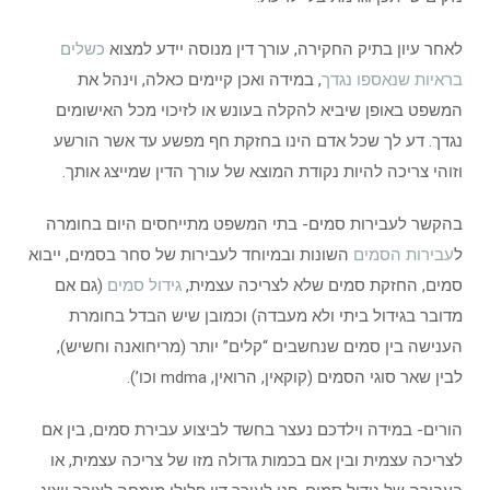
לאחר עיון בתיק החקירה, עורך דין מנוסה יידע למצוא
כשלים
בראיות שנאספו נגדך
, במידה ואכן קיימים כאלה, וינהל את
המשפט באופן שיביא להקלה בעונש או לזיכוי מכל האישומים
נגדך. דע לך שכל אדם הינו בחזקת חף מפשע עד אשר הורשע
וזוהי צריכה להיות נקודת המוצא של עורך הדין שמייצג אותך.
בהקשר לעבירות סמים- בתי המשפט מתייחסים היום בחומרה
ל
עבירות הסמים
השונות ובמיוחד לעבירות של סחר בסמים, ייבוא
סמים, החזקת סמים שלא לצריכה עצמית,
גידול סמים
(גם אם
מדובר בגידול ביתי ולא מעבדה) וכמובן שיש הבדל בחומרת
הענישה בין סמים שנחשבים “קלים” יותר (מריחואנה וחשיש),
לבין שאר סוגי הסמים (קוקאין, הרואין, mdma וכו’).
הורים- במידה וילדכם נעצר בחשד לביצוע עבירת סמים, בין אם
לצריכה עצמית ובין אם בכמות גדולה מזו של צריכה עצמית, או