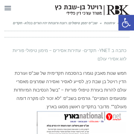
תפר
פתח סרגל נגישות
ראשי
»
עיתונות
»
שב”ס יממן טיפולים: רוצח ורוצחת יהיו הורים בכלא- תקדים
כתבה ב YNET- תקדים- עתירות אסירים – מימון טיפולי פוריות
לזוג אסירי עולם
חמש שנות מאבק נגמרו בהסכמה תקדימית של שב”ס ועורכת
הדין רויטל בן שבת כץ, לסייע לאסיר ואסירה שמרצים מאסרי
עולם להרות בעזרת טיפולי פוריות – “בשל הנסיבות המיוחדות
ומטעמים הומניים”. גורמים בשב”ס: “לא זכור לנו מקרה דומה
מעולם””. מדובר בתקדים ראשון מסוגו בארץ.