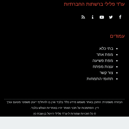
עו"ד פלילי ברשתות החברתיות
RSS
Contact
YouTube
Twitter
Facebook
עמודים
בתי כלא
מפת אתר
מפת פשיעה
עצות מפתח
צור קשר
תחומי התמחות
הבהרה משפטית: התוכן באתר משמש מידע כללי בלבד ואין בו להחליף ייעוץ משפטי מטעם עורך
דין. הסתמכות על תכני האתר יהיו באחריות הגולש בלבד.
© כל הזכויות שמורות ל-
עו"ד פלילי רויטל בן-שבת כץ